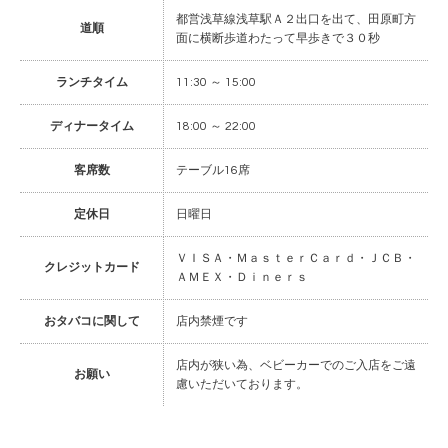
都営浅草線浅草駅Ａ２出口を出て、田原町方
道順
面に横断歩道わたって早歩きで３０秒
ランチタイム
11:30 ～ 15:00
ディナータイム
18:00 ～ 22:00
客席数
テーブル16席
定休日
日曜日
ＶＩＳＡ・ＭａｓｔｅｒＣａｒｄ・ＪＣＢ・
クレジットカード
ＡＭＥＸ・Ｄｉｎｅｒｓ
おタバコに関して
店内禁煙です
店内が狭い為、ベビーカーでのご入店をご遠
お願い
慮いただいております。