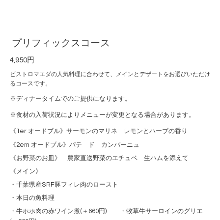
プリフィックスコース
4,950円
ビストロマエダの人気料理に合わせて、メインとデザートをお選びいただけ
るコースです。
※ディナータイムでのご提供になります。
※食材の入荷状況によりメニューが変更となる場合があります。
《1er オードブル》サーモンのマリネ レモンとハーブの香り
《2em オードブル》パテ ド カンパーニュ
《お野菜のお皿》 農家直送野菜のエチュベ 生ハムを添えて
《メイン》
・千葉県産SRF豚フィレ肉のロースト
・本日の魚料理
・牛ホホ肉の赤ワイン煮(＋660円) ・牧草牛サーロインのグリエ