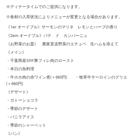
※ディナータイムでのご提供になります。
※食材の入荷状況によりメニューが変更となる場合があります。
《1er オードブル》サーモンのマリネ レモンとハーブの香り
《2em オードブル》パテ ド カンパーニュ
《お野菜のお皿》 農家直送野菜のエチュベ 生ハムを添えて
《メイン》
・千葉県産SRF豚フィレ肉のロースト
・本日の魚料理
・牛ホホ肉の赤ワイン煮(＋660円) ・牧草牛サーロインのグリエ
(＋660円)
《デザート》
・ガトーショコラ
・季節のデザート
・バニラアイス
・季節のシャーベット
《パン》