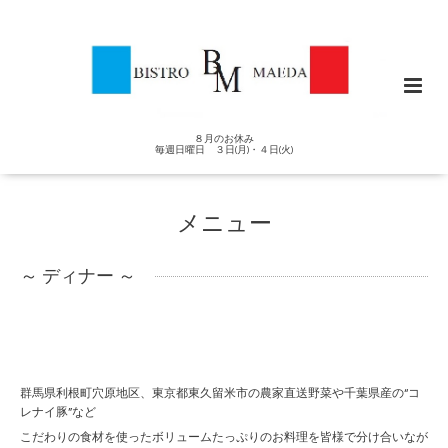
８月のお休み
毎週日曜日 ３日(月)・４日(火)
メニュー
～ ディナー ～
群馬県利根町穴原地区、東京都東久留米市の農家直送野菜や千葉県産の“コ
レナイ豚”など
こだわりの食材を使ったボリュームたっぷりのお料理を皆様で分け合いなが