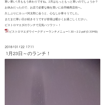
寒い寒い1月ももう終わりですね。2月はもっともっと寒いのでしょうか？
お休みだったので、お店で必要な物を買いに合羽橋商店街へ。
久しぶりにカッパ河太郎に会うと、心なしか寒そうでした。
まだまだ寒い日が続きそうですが皆様は暖かくお過ごしください。
ビストロマエダのランチで元気ハツラツ～！
ビストロマエダウイークディーランチメニュー1.30～2.2.pdf
(0.33MB)
2018
/
01
/
22 17:11
1月23日～のランチ！