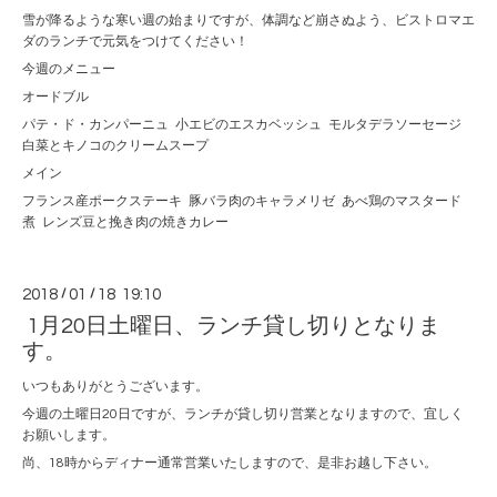
雪が降るような寒い週の始まりですが、体調など崩さぬよう、ビストロマエ
ダのランチで元気をつけてください！
今週のメニュー
オードブル
パテ・ド・カンパーニュ 小エビのエスカベッシュ モルタデラソーセージ
白菜とキノコのクリームスープ
メイン
フランス産ポークステーキ 豚バラ肉のキャラメリゼ あべ鶏のマスタード
煮 レンズ豆と挽き肉の焼きカレー
2018
/
01
/
18 19:10
1月20日土曜日、ランチ貸し切りとなりま
す。
いつもありがとうございます。
今週の土曜日20日ですが、ランチが貸し切り営業となりますので、宜しく
お願いします。
尚、18時からディナー通常営業いたしますので、是非お越し下さい。