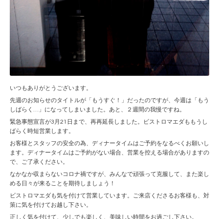
いつもありがとうございます。
先週のお知らせのタイトルが「もうすぐ！」だったのですが、今週は「もう
しばらく…」になってしまいました。あと、２週間の我慢ですね。
緊急事態宣言が3月21日まで、再再延長しました。ビストロマエダももうし
ばらく時短営業します。
お客様とスタッフの安全の為、ディナータイムはご予約をなるべくお願いし
ます。ディナータイムはご予約がない場合、営業を控える場合がありますの
で、ご了承ください。
なかなか収まらないコロナ禍ですが、みんなで頑張って克服して、また楽し
める日々が来ることを期待しましょう！
ビストロマエダも気を付けて営業しています。ご来店くださるお客様も、対
策に気を付けてお越し下さい。
正しく気を付けて、少しでも楽しく、美味しい時間をお過ごし下さい。