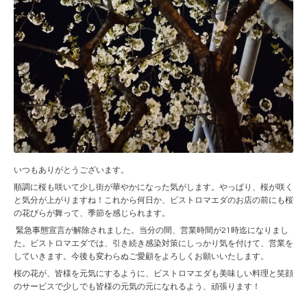
いつもありがとうございます。
順調に桜も咲いて少し街が華やかになった気がします。やっぱり、桜が咲く
と気分が上がりますね！これから何日か、ビストロマエダのお店の前にも桜
の花びらが舞って、季節を感じられます。
緊急事態宣言が解除されました。当分の間、営業時間が21時迄になりまし
た。ビストロマエダでは、引き続き感染対策にしっかり気を付けて、営業を
していきます。今後も変わらぬご愛顧をよろしくお願いいたします。
桜の花が、皆様を元気にするように、ビストロマエダも美味しい料理と笑顔
のサービスで少しでも皆様の元気の元になれるよう、頑張ります！