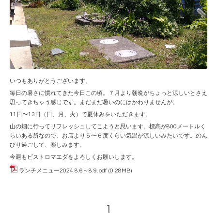
いつもありがとうございます。
毎日の暑さに慣れてきた今日この頃。７月より朝晩がちょっと涼しいとさえ
思ってきちゃう感じです。まだまだ暑いのにはかわりませんが。
11日〜13日（日、月、火）で夏休みをいただきます。
山の畑に行ってリフレッシュしてこようと思います。標高が800メートルく
らいある所なので、お店より５〜６度くらい気温が涼しいみたいです。のん
びり過ごして、楽しみます。
今週もビストロマエダをよろしくお願いします。
ランチメニュー2024.8.6～8.9.pdf
(0.28MB)
1