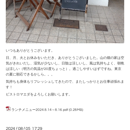
いつもありがとうございます。
日、月、火とお休みをいただき、ありがとうございました。山の畑の家は空
気がきれいだし、湿気が少ないし、日陰は涼しいし、風は気持ちよく、朝晩
は涼しい（明方の気温が20度ちょっと）。過ごしやすいはずですね。東京
の夏に順応できるかしら。。。
気持ちも身体もリフレッシュしてきたので、またしっかりとお仕事頑張れま
す！
ビストロマエダをよろしくお願いします。
ランチメニュー2024.8.14～8.16.pdf
(0.28MB)
2024
/
08
/
05 17:29