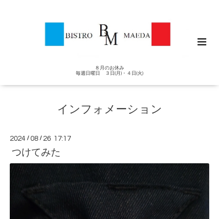
８月のお休み
毎週日曜日 ３日(月)・４日(火)
インフォメーション
2024
/
08
/
26 17:17
つけてみた