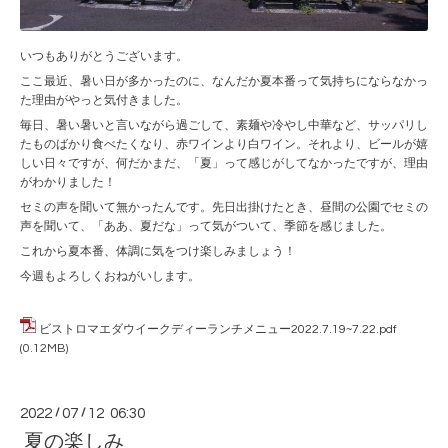
いつもありがとうございます。
ここ最近、暑い日が多かったのに、なんだか夏本番って気持ちにならなかっ
た理由がやっと気付きました。
毎日、暑い暑いと言いながら過ごして、素麺や冷やし中華など、サッパリし
たものばかり食べたくなり、赤ワインより白ワイン。それより、ビールが嬉
しい日々ですが、何だかまだ、「夏」って感じがしてなかったですが、理由
がわかりました！
セミの声を聞いて無かったんです。先日出掛けたとき、昼間の公園でセミの
声を聞いて、「ああ、夏だな」って気がついて、季節を感じました。
これから夏本番、体調に気をつけ楽しみましょう！
今週もよろしくおねがいします。
ビストロマエダウイークディーランチメニュー2022.7.19~7.22.pdf
(0.12MB)
2022
/
07
/
12 06:30
夏の楽しみ