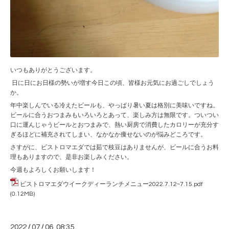
いつもありがとうございます。
日に日にお日様の勢いが増す今日この頃、皆様お元気にお過ごしでしょう
か。
年中楽しんでいる冷えたビールも、やっぱり暑い夏は格別に美味いですね。
ビールに合うおつまみもいろいろとあって、楽しみ方は無限です。ついつい
口に運んじゃうビールとおつまみで、熱い厨房で消費したカロリーが充分す
ぎるほどに補充されてしまい、なかなか痩せないのが悩みどころです。
さすがに、ビストロマエダでは茹で枝豆はありませんが、ビールに合うお料
理もありますので、是非お楽しみください。
今週もよろしくお願いします！
ビストロマエダウイークディーランチメニュー2022.7.12~7.15.pdf
(0.12MB)
2022
/
07
/
06 08:35