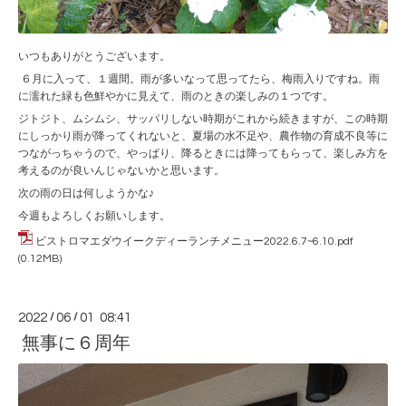
いつもありがとうございます。
６月に入って、１週間。雨が多いなって思ってたら、梅雨入りですね。雨
に濡れた緑も色鮮やかに見えて、雨のときの楽しみの１つです。
ジトジト、ムシムシ、サッパリしない時期がこれから続きますが、この時期
にしっかり雨が降ってくれないと、夏場の水不足や、農作物の育成不良等に
つながっちゃうので、やっぱり、降るときには降ってもらって、楽しみ方を
考えるのが良いんじゃないかと思います。
次の雨の日は何しようかな♪
今週もよろしくお願いします。
ビストロマエダウイークディーランチメニュー2022.6.7~6.10.pdf
(0.12MB)
2022
/
06
/
01 08:41
無事に６周年