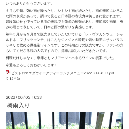
いつもありがとうございます。
６月も中旬。強い雨が降ったり、シトシト雨が続いたり。雨の季節にいろん
な雨の表現があって、調べて見ると日本語の表現力や美しさに驚かれます。
普段気にせず使っている雨の表現でも幾多の種類があり、季節感や雨量、恵
みの雨まで表していて、日本と雨の繋がりを実感します。
毎年５月から９月まで販売させていただいている「レ・ヴァカンツェ シャ
ルドネ フリッツァンテ」はこんなジメジメの時期や暑い時期にサッパリス
ッキリと飲める微発泡ワインです。この時期だけの販売ですが、ファンの方
もいてくださる程の人気ですので、是非お試しいただきたいです。
料理だけじゃなく、季節ともマリアージュ出来るワインの提案でした。
今週もよろしくおねがいします！
ビストロマエダウイークディーランチメニュー2022.6.14~6.17.pdf
(0.12MB)
2022
/
06
/
05 16:33
梅雨入り