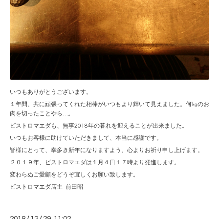
いつもありがとうございます。
１年間、共に頑張ってくれた相棒がいつもより輝いて見えました。何㎏のお
肉を切ったことやら…。
ビストロマエダも、無事2018年の暮れを迎えることが出来ました。
いつもお客様に助けていただきまして、本当に感謝です。
皆様にとって、幸多き新年になりますよう、心よりお祈り申し上げます。
２０１９年、ビストロマエダは１月４日１７時より発進します。
変わらぬご愛顧をどうぞ宜しくお願い致します。
ビストロマエダ店主 前田昭
2018
/
12
/
29 11:02