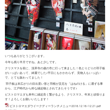
いつもありがとうございます。
今年も残り半月ですね。あと少しです。
クリスマスを前に、浅草寺の歳の市に行って来ました！色とりどりの羽子板
がいっぱいあって、綺麗でした♪平日にもかかわらず、見物人もいっぱい
で、とても賑わってました！
羽子板は末広がりの目出度い形と羽根が災厄を「はねのける」に通ずる事
から、江戸時代から粋な縁起物とされてきたそうです♪
ビストロマエダも来年に縁起良く繋がるよう、クリスマス、年末と頑張りま
す！よろしくお願いいたします！
ビストロマエダウイークディーランチメニュー2018.12.18~12.21.pdf