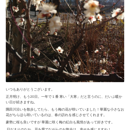
いつもありがとうございます。
正月明け、もう20日。一年で１番 寒い「大寒」だと言うのに、だいぶ暖か
い日が続きますね。
隅田川沿いを散歩してたら、もう梅の花が咲いていました！華麗な小さなお
花がちらほら咲いているのは、春の訪れを感じさせてくれます。
豪勢に桜も良いですが 華麗に咲く梅の紅白も風情があって好きです。
日だまりのなか、花を愛でながらのお散歩は、幸せを感じますね！