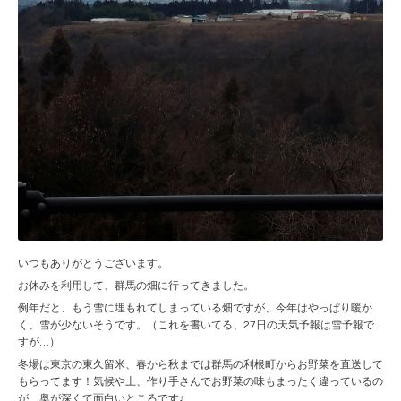
いつもありがとうございます。
お休みを利用して、群馬の畑に行ってきました。
例年だと、もう雪に埋もれてしまっている畑ですが、今年はやっぱり暖か
く、雪が少ないそうです。（これを書いてる、27日の天気予報は雪予報で
すが…）
冬場は東京の東久留米、春から秋までは群馬の利根町からお野菜を直送して
もらってます！気候や土、作り手さんでお野菜の味もまったく違っているの
が、奥が深くて面白いところです♪