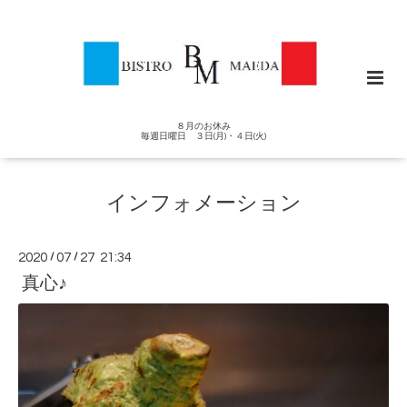
８月のお休み
毎週日曜日 ３日(月)・４日(火)
インフォメーション
2020
/
07
/
27 21:34
真心♪