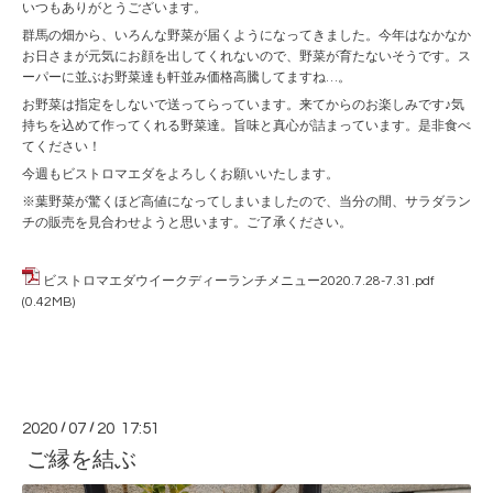
いつもありがとうございます。
群馬の畑から、いろんな野菜が届くようになってきました。今年はなかなか
お日さまが元気にお顔を出してくれないので、野菜が育たないそうです。ス
ーパーに並ぶお野菜達も軒並み価格高騰してますね…。
お野菜は指定をしないで送ってらっています。来てからのお楽しみです♪気
持ちを込めて作ってくれる野菜達。旨味と真心が詰まっています。是非食べ
てください！
今週もビストロマエダをよろしくお願いいたします。
※葉野菜が驚くほど高値になってしまいましたので、当分の間、サラダラン
チの販売を見合わせようと思います。ご了承ください。
ビストロマエダウイークディーランチメニュー2020.7.28-7.31.pdf
(0.42MB)
2020
/
07
/
20 17:51
ご縁を結ぶ