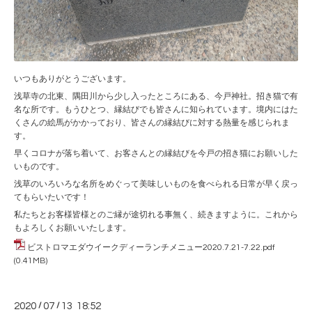
いつもありがとうございます。
浅草寺の北東、隅田川から少し入ったところにある、今戸神社。招き猫で有
名な所です。もうひとつ、縁結びでも皆さんに知られています。境内にはた
くさんの絵馬がかかっており、皆さんの縁結びに対する熱量を感じられま
す。
早くコロナが落ち着いて、お客さんとの縁結びを今戸の招き猫にお願いした
いものです。
浅草のいろいろな名所をめぐって美味しいものを食べられる日常が早く戻っ
てもらいたいです！
私たちとお客様皆様とのご縁が途切れる事無く、続きますように。これから
もよろしくお願いいたします。
ビストロマエダウイークディーランチメニュー2020.7.21-7.22.pdf
(0.41MB)
2020
/
07
/
13 18:52