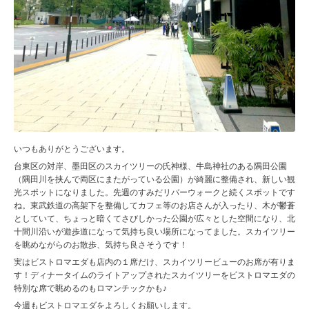
いつもありがとうございます。
台東区の対岸、墨田区のスカイツリーの氏神様、牛島神社のある隅田公園
（隅田川を挟んで両区にまたがっている公園）が綺麗に整備され、新しい観
光スポットになりました。先週のすみだリバーウォークと続くスポットです
ね。東武鉄道の高架下を整備してカフェ等のお店さんが入ったり、木が鬱蒼
としていて、ちょっと暗くてさびしかった公園が広々とした空間になり、北
十間川沿いが遊歩道になって気持ち良い場所になってました。スカイツリー
を眺めながらのお散歩、気持ち良さそうです！
実はビストロマエダも店内の１席だけ、スカイツリービューのお席が有りま
す！ディナータイムのライトアップされたスカイツリーをビストロマエダの
特別な席で眺めるのもロマンチックかも♪
今週もビストロマエダをよろしくお願いします。