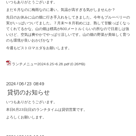
いつもありがとうございます。
まだ６月なのに梅雨なのに暑い。気温が高すぎる気がしませんか？
先日のお休みに山の畑に行き手入れをしてきました。今年もブルーベリーの
実がいっぱいついてました。７月末〜８月初めには、熟して甘酸っぱくなっ
てくれてるかな。山の畑は標高が800メートルくらいの所なので日差しは強
いけど、空気は爽やかでやっぱり涼しいです。山の畑の野菜が美味しく育つ
のも環境が良いおかげかな？
今週もビストロマエダをお願いします。
ランチメニュー2024.6.25~6.28.pdf
(0.26MB)
2024
/
06
/
23 08:49
貸切のお知らせ
いつもありがとうございます。
本日6月23日(日)のランチタイムは貸切営業です。
よろしくお願いします。