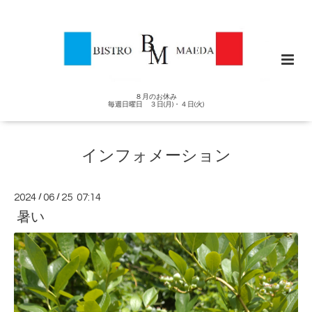
８月のお休み
毎週日曜日 ３日(月)・４日(火)
インフォメーション
2024
/
06
/
25 07:14
暑い