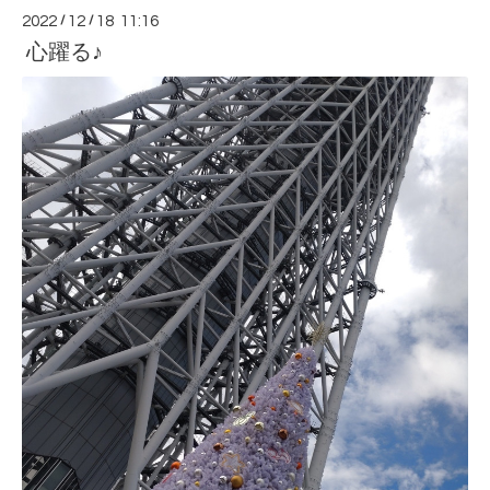
2022
/
12
/
18 11:16
心躍る♪