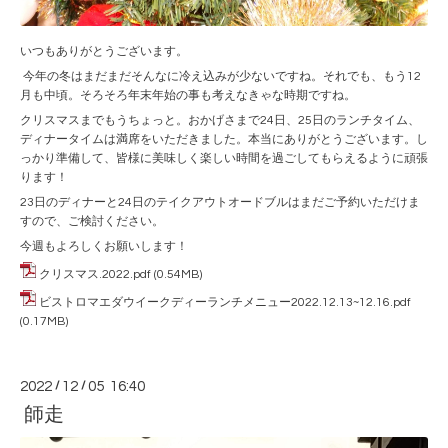
いつもありがとうございます。
今年の冬はまだまだそんなに冷え込みが少ないですね。それでも、もう12
月も中頃。そろそろ年末年始の事も考えなきゃな時期ですね。
クリスマスまでもうちょっと。おかげさまで24日、25日のランチタイム、
ディナータイムは満席をいただきました。本当にありがとうございます。し
っかり準備して、皆様に美味しく楽しい時間を過ごしてもらえるように頑張
ります！
23日のディナーと24日のテイクアウトオードブルはまだご予約いただけま
すので、ご検討ください。
今週もよろしくお願いします！
クリスマス.2022.pdf
(0.54MB)
ビストロマエダウイークディーランチメニュー2022.12.13~12.16.pdf
(0.17MB)
2022
/
12
/
05 16:40
師走