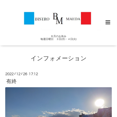
８月のお休み
毎週日曜日 ３日(月)・４日(火)
インフォメーション
2022
/
12
/
26 17:12
有終