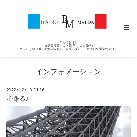
７月のお休み
毎週日曜日 ２７日(月)・２８日(火)
２５日は隅田川花火大会特別オードブルプレート販売日で通常営業無し
インフォメーション
2022
/
12
/
18 11:16
心躍る♪