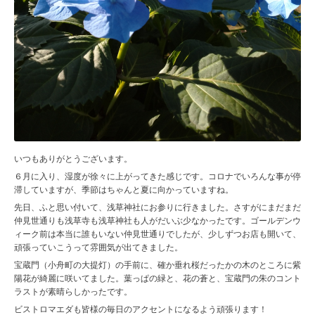
いつもありがとうございます。
６月に入り、湿度が徐々に上がってきた感じです。コロナでいろんな事が停
滞していますが、季節はちゃんと夏に向かっていますね。
先日、ふと思い付いて、浅草神社にお参りに行きました。さすがにまだまだ
仲見世通りも浅草寺も浅草神社も人がだいぶ少なかったです。ゴールデンウ
ィーク前は本当に誰もいない仲見世通りでしたが、少しずつお店も開いて、
頑張っていこうって雰囲気が出てきました。
宝蔵門（小舟町の大提灯）の手前に、確か垂れ桜だったかの木のところに紫
陽花が綺麗に咲いてました。葉っぱの緑と、花の蒼と、宝蔵門の朱のコント
ラストが素晴らしかったです。
ビストロマエダも皆様の毎日のアクセントになるよう頑張ります！