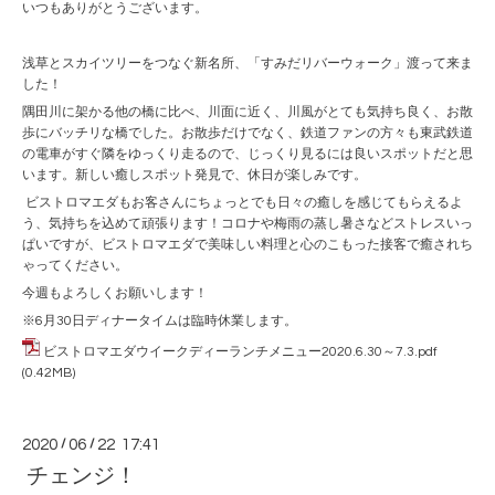
いつもありがとうございます。
浅草とスカイツリーをつなぐ新名所、「すみだリバーウォーク」渡って来ま
した！
隅田川に架かる他の橋に比べ、川面に近く、川風がとても気持ち良く、お散
歩にバッチリな橋でした。お散歩だけでなく、鉄道ファンの方々も東武鉄道
の電車がすぐ隣をゆっくり走るので、じっくり見るには良いスポットだと思
います。新しい癒しスポット発見で、休日が楽しみです。
ビストロマエダもお客さんにちょっとでも日々の癒しを感じてもらえるよ
う、気持ちを込めて頑張ります！コロナや梅雨の蒸し暑さなどストレスいっ
ぱいですが、ビストロマエダで美味しい料理と心のこもった接客で癒されち
ゃってください。
今週もよろしくお願いします！
※6月30日ディナータイムは臨時休業します。
ビストロマエダウイークディーランチメニュー2020.6.30～7.3.pdf
(0.42MB)
2020
/
06
/
22 17:41
チェンジ！