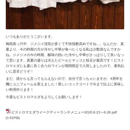
いつもありがとうございます。
梅雨真っ只中、ジメジメ湿気が多くて不快指数高めですね…。なんだか、真
夏より、今の時期の方が冷やし中華が食べたくなる私は少数派なんですか
ね。ジメジメの今の時期、酸味の効いた冷やし中華がさっぱりして良いなっ
て思います。真夏の盛りは冷えたビールとヤッコと枝豆が最高です！ビスト
ロマエダにも夏に良く合う白ワインが期間限定で入荷しましたので、暑気払
いに是非どうぞ！
まだ、誰からも言ってもらえないので、自分で言っちゃいますが、4周年を
機にユニフォームを変えました！新しいコックコートで今まで以上に美味し
い料理作ります！
今週もビストロマエダをよろしくお願いします！
ビストロマエダウイークディーランチメニュー2020.6.23～6.26.pdf
(0.42MB)