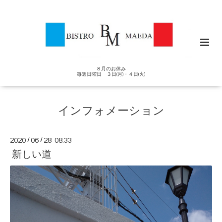
８月のお休み
毎週日曜日 ３日(月)・４日(火)
インフォメーション
2020
/
06
/
28 08:33
新しい道