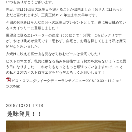
いつもありがとうございます。
先日、実は39回目の誕生日を迎えることが出来ました！皆さんにはもっと
上だと言われますが、正真正銘1979年生まれの羊年です。
今回のお休みはそんな自分への誕生日プレゼントとして、遂に毎日眺めてい
るスカイツリーに登頂しました！
展望台に登るエレベーターの速度（350㍍まで１分弱）にもビックリです
が、やはり眺めが最高です！思わず、自宅と、お店を探してしまう私は庶民
的だなと思いました。
夕焼けに映える富士山を見ながら飲むビールは最高でした！
ビストロマエダ、私共に更なる高みを目指すよう努力を怠らないようにと思
う日になりました！これからももっともっと頑張っていきますので、39才
の私と２才のビストロマエダをどうぞよろしくお願いします！
ビストロマエダウイークディーランチメニュー2018.10.30～11.2.pdf
(0.33MB)
2018
/
10
/
21 17:18
趣味発見！！