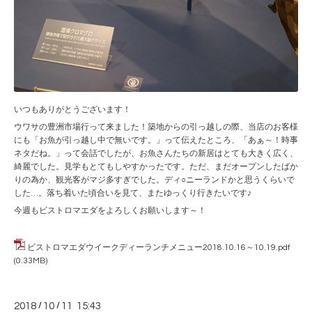
いつもありがとうございます！
ウワサの豊洲市場行って来ました！築地からの引っ越しの際、当店のお客様
にも「お魚が引っ越し中で無いです。」って伝えたところ、「あぁ～！時事
ネタだね。」って会話でしたが、お魚さんたちの新居はとても大きく広く、
綺麗でした。見学もとてもしやすかったです。ただ、まだオープンしたばか
りの為か、観光客がマジ多すぎでした。ディ○ニーランドかと思うくらいで
した…。落ち着いた頃合いを見て、またゆっくり行きたいです♪
今週もビストロマエダをよろしくお願いします～！
ビストロマエダウイークディーランチメニュー2018.10.16～10.19.pdf
(0.33MB)
2018
/
10
/
11 15:43