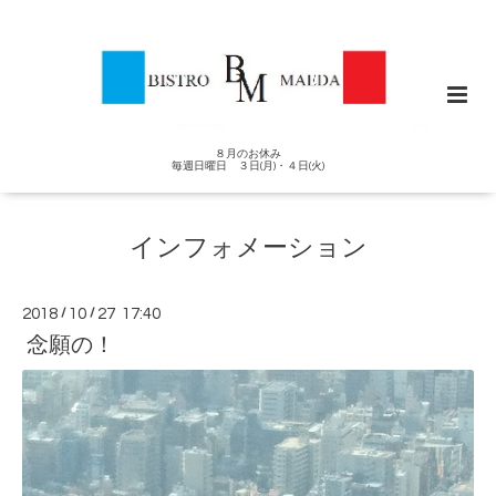
８月のお休み
毎週日曜日 ３日(月)・４日(火)
インフォメーション
2018
/
10
/
27 17:40
念願の！