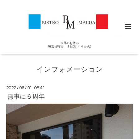
８月のお休み
毎週日曜日 ３日(月)・４日(火)
インフォメーション
2022
/
06
/
01 08:41
無事に６周年