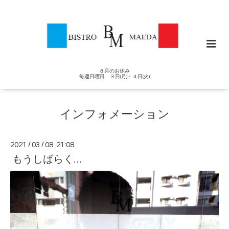
８月のお休み
毎週日曜日 ３日(月)・４日(火)
インフォメーション
2021
/
03
/
08 21:08
もうしばらく…