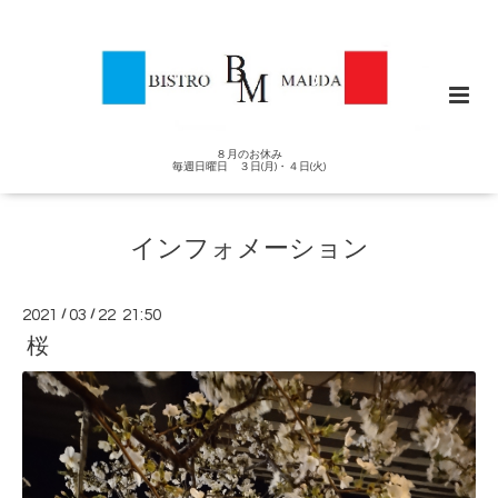
８月のお休み
毎週日曜日 ３日(月)・４日(火)
インフォメーション
2021
/
03
/
22 21:50
桜