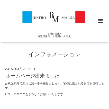
８月のお休み
毎週日曜日 ３日(月)・４日(火)
インフォメーション
2016
/
03
/
23 14:01
ホームページ出来ました
台東区駒形で新たな第一歩を踏み出します。皆様に愛されるお店を目指しま
す。
ビストロマエダをよろしくお願いいたします。