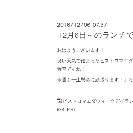
2016
12
06 07:37
/
/
12月6日～のランチ
おはようございます！
良い天気で始まったビストロマエダ
青空ですね！
今週も一生懸命に頑張ります！よろ
ビストロマエダウィークデイランチメニュ
(0.41MB)