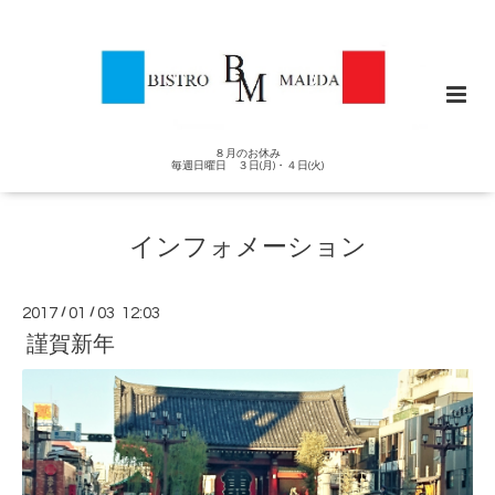
８月のお休み
毎週日曜日 ３日(月)・４日(火)
インフォメーション
2017
/
01
/
03 12:03
謹賀新年