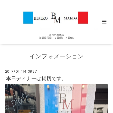
８月のお休み
毎週日曜日 ３日(月)・４日(火)
インフォメーション
2017
/
01
/
14 09:37
本日ディナーは貸切です。