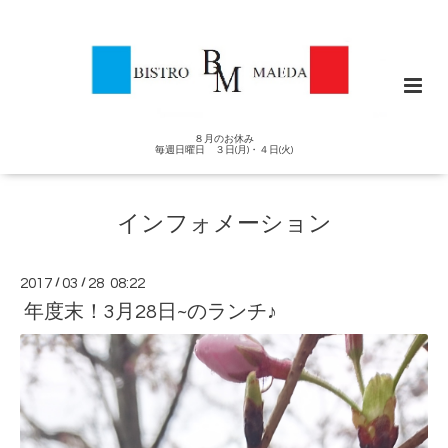
８月のお休み
毎週日曜日 ３日(月)・４日(火)
インフォメーション
2017
/
03
/
28 08:22
年度末！3月28日~のランチ♪