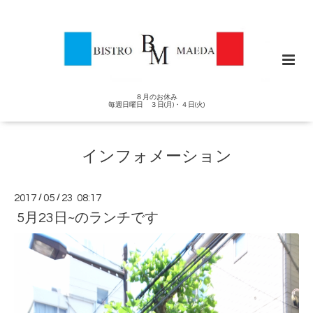
８月のお休み
毎週日曜日 ３日(月)・４日(火)
インフォメーション
2017
/
05
/
23 08:17
5月23日~のランチです