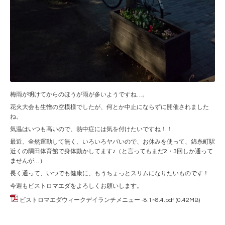
梅雨が明けてからのほうが雨が多いようですね…。
花火大会も生憎の空模様でしたが、何とか中止にならずに開催されました
ね。
気温はいつも高いので、熱中症には気を付けたいですね！！
最近、全然運動して無く、いろいろヤバいので、お休みを使って、錦糸町駅
近くの隅田体育館で身体動かしてます♪（と言ってもまだ2・3回しか通って
ませんが…）
長く通って、いつでも健康に、もうちょっとスリムになりたいものです！
今週もビストロマエダをよろしくお願いします。
ビストロマエダウィークデイランチメニュー -8.1~8.4.pdf
(0.42MB)