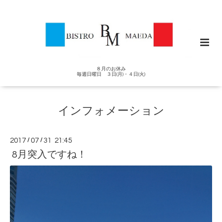
８月のお休み
毎週日曜日 ３日(月)・４日(火)
インフォメーション
2017
/
07
/
31 21:45
8月突入ですね！