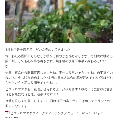
3月も半分を過ぎて、だいぶ春めいてきました！！
毎日わたる隅田川も心なしか暖かく穏やかな感じがします。毎朝晩に眺める
隅田川、とても心が落ち着きます。駒形橋の改修工事早く終わるといい
な…。
先日、東京が桜開花宣言しましたね。平年より早いそうですね。自宅近くの
桜の木も少し咲き始めました♪本当に日本人は桜の花が好きですね♪私はどち
らかというと花より団子ですかね…。
ビストロマエダも一花咲かせられるよう頑張ります！桜のように皆様に愛さ
れるお店になれる様、頑張ります！！
今週も宜しくお願いします。21日は祝日の為、ランチはホリデーランチの
案内になります。
ビストロマエダウイークディーランチメニュー3．20～3．23.pdf