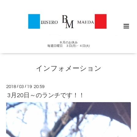
８月のお休み
毎週日曜日 ３日(月)・４日(火)
インフォメーション
2018
/
03
/
19 20:59
3月20日～のランチです！！