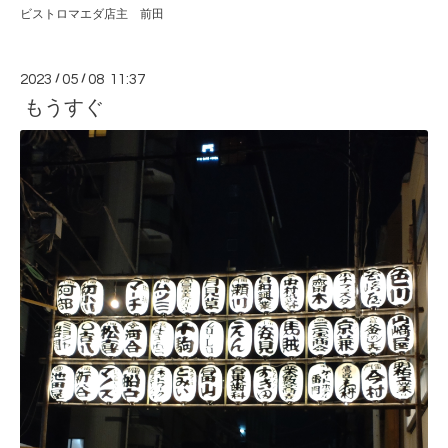
ビストロマエダ店主 前田
2023
/
05
/
08 11:37
もうすぐ