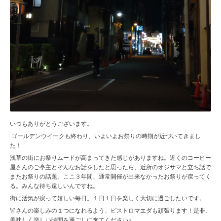
いつもありがとうございます。
ゴールデンウイークも終わり、いよいよお祭りの時期が近づいてきまし
た！
浅草の街にお祭りムードが高まってきた感じがありますね。近くのコーヒー
屋さんのご亭主とそんなお話をしたと思ったら、近所のオジサマと立ち話で
またお祭りの話題。ここ３年間、通常開催が出来なかったお祭りが戻ってく
る。みんな待ち遠しいんですね。
街に活気が戻って嬉しい毎日。１日１日を楽しく大切に過ごしたいです。
皆さんの楽しみの１つになれるよう、ビストロマエダも頑張ります！是非、
美味しく楽しい時間を過ごしに来てください♪