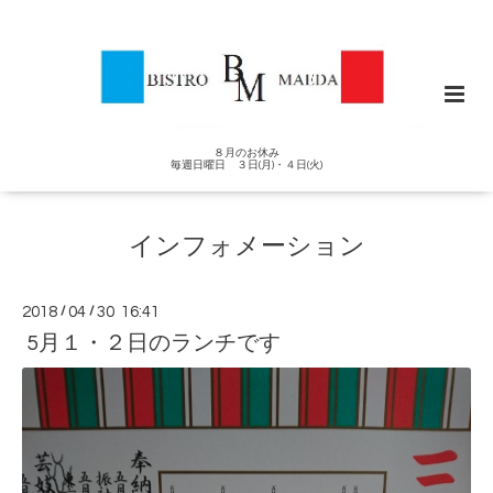
８月のお休み
毎週日曜日 ３日(月)・４日(火)
インフォメーション
2018
/
04
/
30 16:41
5月１・２日のランチです