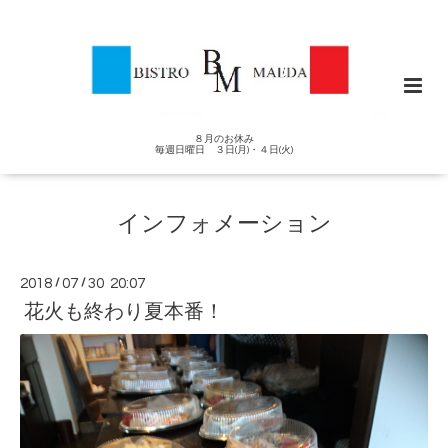
８月のお休み
毎週日曜日 ３日(月)・４日(火)
インフォメーション
2018
/
07
/
30 20:07
花火も終わり夏本番！