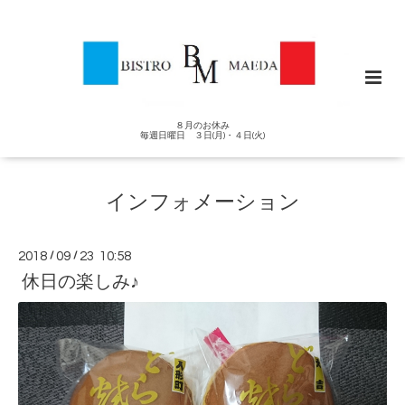
８月のお休み
毎週日曜日 ３日(月)・４日(火)
インフォメーション
2018
/
09
/
23 10:58
休日の楽しみ♪