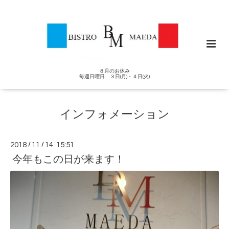
８月のお休み
毎週日曜日 ３日(月)・４日(火)
インフォメーション
2018
/
11
/
14 15:51
今年もこの日が来ます！