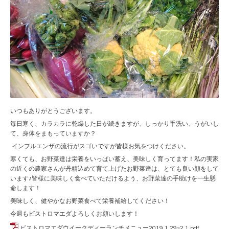
いつもありがとうございます。
毎日寒く、カラカラに乾燥した日が続きますが、しっかり手洗い、うがいし
て、身体をまもっていますか？
インフルエンザの流行がスゴいですが皆様お気をつけください。
寒くても、お野菜達は栄養をいっぱい蓄え、美味しく育ってます！私の実家
の近くの農家さんが丹精込めて育て上げたお野菜達は、とても良い顔をして
います♪皆様に美味しく食べていただけるよう、お野菜達の手助けを一生懸
命します！
美味しく、健やかなお野菜食べて栄養補給してください！
今週もビストロマエダよろしくお願いします！
ビストロマエダウイークディーランチメニュー2019.1.29~2.1.pdf