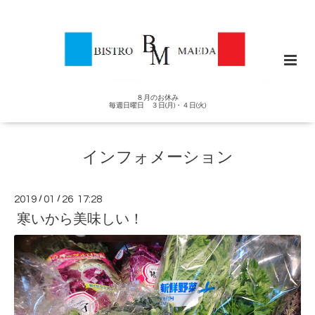
８月のお休み
毎週日曜日 ３日(月)・４日(火)
インフォメーション
2019
/
01
/
26 17:28
寒いから美味しい！