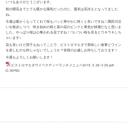
いつもありがとうございます。
桜の開花までとても暖かな陽気だったのに、週末は花冷えとなってました
ね。
今週は暖かくなってくれて桜もパッと華やかに咲くと良いですね！隅田川沿
いを散歩しつつ、咲き始めの桜と菜の花のピンクと黄色が綺麗だなと思いま
した。やっぱり桜は心奪われる花ですね！ついつい桜を見るとウキウキしち
ゃいます♪
花も良いけど団子もねってことで、ビストロマエダで美味しい食事とワイン
を楽しむのも粋じゃないでしょうか？皆様のお越しお待ちしております！
今週もよろしくお願いします！
ビストロマエダウイークディーランチメニュー2019.３.26~3.29.pdf
(0.36MB)