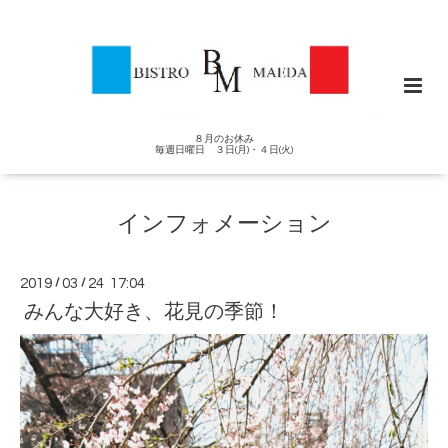
８月のお休み
毎週日曜日 ３日(月)・４日(火)
インフォメーション
2019
/
03
/
24 17:04
みんな大好き、花見の季節！