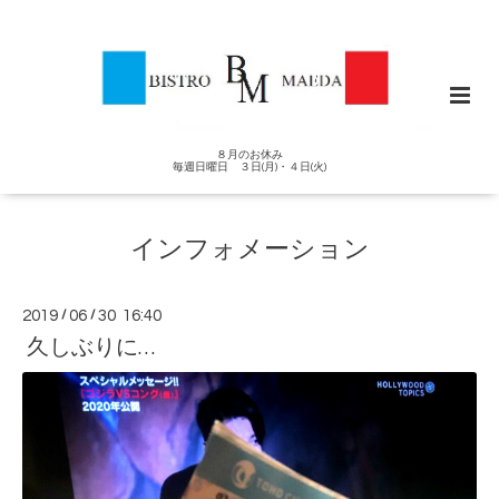
８月のお休み
毎週日曜日 ３日(月)・４日(火)
インフォメーション
2019
/
06
/
30 16:40
久しぶりに…