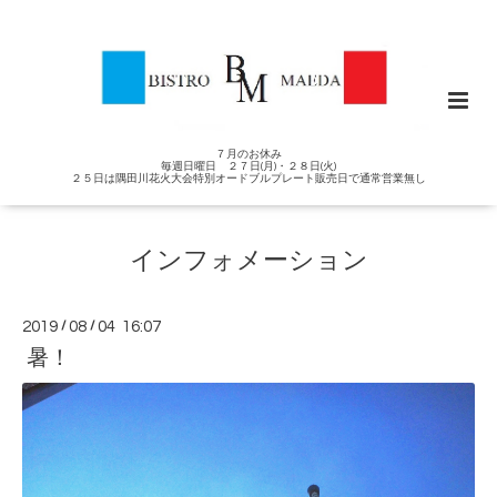
７月のお休み
毎週日曜日 ２７日(月)・２８日(火)
２５日は隅田川花火大会特別オードブルプレート販売日で通常営業無し
インフォメーション
2019
/
08
/
04 16:07
暑！