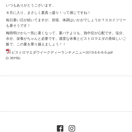
いつもありがとうございます。
８月に入り、まさしく夏真っ盛り！って感じですね！
毎日暑い日が続いてますが、皆様、体調はいかがでしょうか？スカイツリー
も暑そうです！
梅雨明けから一気に暑くなって、夏バテよりも、熱中症が心配です。塩分、
水分、栄養がちゃんと必要です。適度な休養とビストロマエダの美味しいご
飯で、この夏を乗り越えましょう！！
ビストロマエダウイークディーランチメニュー2019.8.6~8.9.pdf
(0.38MB)