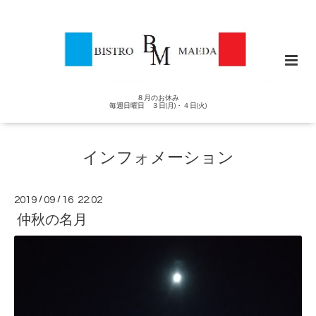
８月のお休み
毎週日曜日 ３日(月)・４日(火)
インフォメーション
2019
/
09
/
16 22:02
仲秋の名月