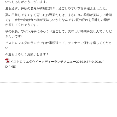
いつもありがとうございます。
夏も過ぎ、仲秋の名月が綺麗に輝き、過ごしやすい季節を迎えましたね。
夏の日差しですくすく育ったお野菜たちは、まさに今の季節が美味しい時期
です！食欲の秋は食べ物が美味しいからなんです♪夏の疲れを美味しい季節
が癒してくれそうです。
秋の夜長、ワイン片手にゆっくり過ごして、美味しい時間を楽しんでいただ
きたいです♪
ビストロマエダのランチでお仕事頑張って、ディナーで疲れを癒してくださ
い！
今週もよろしくお願いします！
ビストロマエダウイークディーランチメニュー2019.9.17~9.20.pdf
(0.4MB)