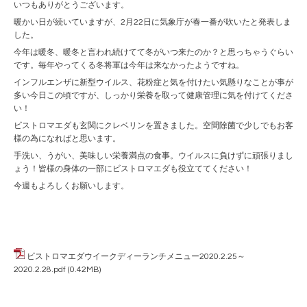
いつもありがとうございます。
暖かい日が続いていますが、2月22日に気象庁が春一番が吹いたと発表しま
した。
今年は暖冬、暖冬と言われ続けてて冬がいつ来たのか？と思っちゃうぐらい
です。毎年やってくる冬将軍は今年は来なかったようですね。
インフルエンザに新型ウイルス、花粉症と気を付けたい気懸りなことが事が
多い今日この頃ですが、しっかり栄養を取って健康管理に気を付けてくださ
い！
ビストロマエダも玄関にクレベリンを置きました。空間除菌で少しでもお客
様の為になればと思います。
手洗い、うがい、美味しい栄養満点の食事。ウイルスに負けずに頑張りまし
ょう！皆様の身体の一部にビストロマエダも役立ててください！
今週もよろしくお願いします。
ビストロマエダウイークディーランチメニュー2020.2.25～
2020.2.28.pdf
(0.42MB)