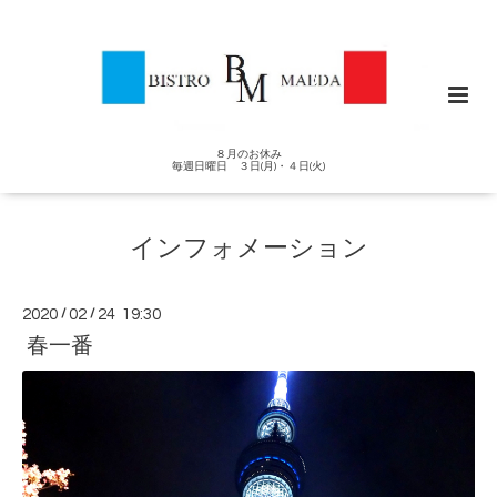
８月のお休み
毎週日曜日 ３日(月)・４日(火)
インフォメーション
2020
/
02
/
24 19:30
春一番