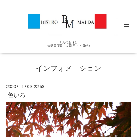
８月のお休み
毎週日曜日 ３日(月)・４日(火)
インフォメーション
2020
/
11
/
09 22:58
色いろ…