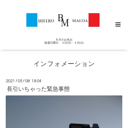
８月のお休み
毎週日曜日 ３日(月)・４日(火)
インフォメーション
2021
/
05
/
08 19:04
長引いちゃった緊急事態