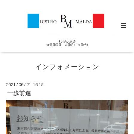
８月のお休み
毎週日曜日 ３日(月)・４日(火)
インフォメーション
2021
/
06
/
21 16:15
一歩前進