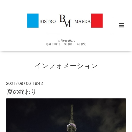
８月のお休み
毎週日曜日 ３日(月)・４日(火)
インフォメーション
2021
/
09
/
06 19:42
夏の終わり