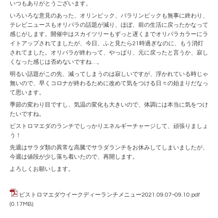
いつもありがとうございます。
いろいろな意見のあった、オリンピック、パラリンピックも無事に終わり、
テレビニュースもオリパラの話題が減り、ほぼ、前の生活に戻ったかなって
感じがします。開催中はスカイツリーもずっと遅くまでオリパラカラーにラ
イトアップされてましたが、今日、ふと見たら21時過ぎなのに、もう消灯
されてました。オリパラが終わって、やっぱり、元に戻ったと言うか、寂し
くなった感じは否めないですね…。
明るい話題がこの先、減ってしまうのは寂しいですが、浮かれている時じゃ
無いので、早くコロナが終わるために改めて気をつける日々の始まりだなっ
て思います。
季節の変わり目ですし、気温の変化も大きいので、体調には本当に気をつけ
たいですね。
ビストロマエダのランチでしっかりエネルギーチャージして、頑張りましょ
う！
先週はサラダ類の異常な高騰でサラダランチをお休みしてしまいましたが、
今週は値段が少し落ち着いたので、再開します。
よろしくお願いします。
ビストロマエダウイークディーランチメニュー2021.09.07~09.10.pdf
(0.17MB)