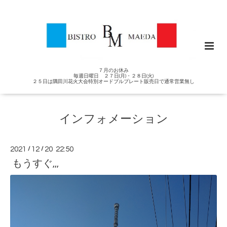
７月のお休み
毎週日曜日 ２７日(月)・２８日(火)
２５日は隅田川花火大会特別オードブルプレート販売日で通常営業無し
インフォメーション
2021
/
12
/
20 22:50
もうすぐ,,,