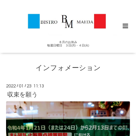
８月のお休み
毎週日曜日 ３日(月)・４日(火)
インフォメーション
2022
/
01
/
23 11:13
収束を願う