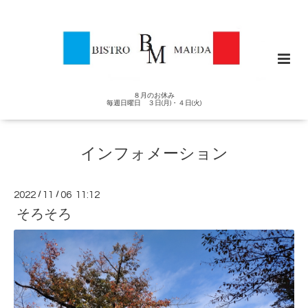
８月のお休み
毎週日曜日 ３日(月)・４日(火)
インフォメーション
2022
/
11
/
06 11:12
そろそろ