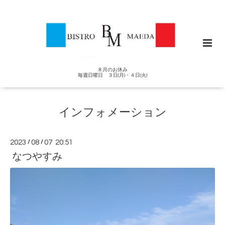
８月のお休み
毎週日曜日 ３日(月)・４日(火)
インフォメーション
2023
/
08
/
07 20:51
なつやすみ