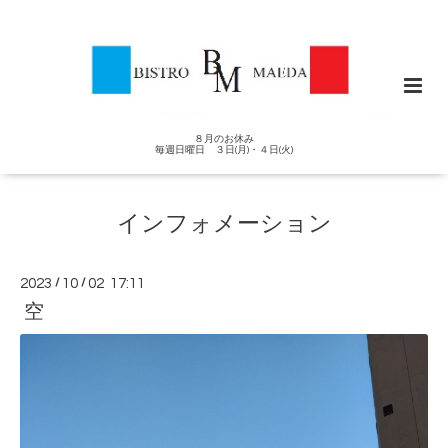
８月のお休み
毎週日曜日 ３日(月)・４日(火)
インフォメーション
2023
/
10
/
02 17:11
空