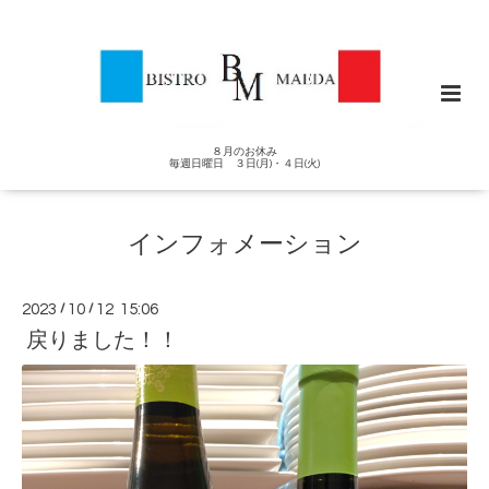
８月のお休み
毎週日曜日 ３日(月)・４日(火)
インフォメーション
2023
/
10
/
12 15:06
戻りました！！