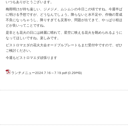
いつもありがとうございます。
梅雨明けが待ち遠しい、ジメジメ、ムシムシの今日この頃ですね。今週半ば
に明ける予想ですが、どうなんでしょう。降らないと水不足や、作物の育成
不良になっちゃうし、降りすぎても災害や、問題が出てきて、やっぱり程ほ
どが良いってことですね。
是非とも花火の日には綺麗に晴れて、星空に映える花火を眺められるように
なってほしいですね。楽しみです。
ビストロマエダの花火大会オードブルプレートもまだ受付中ですので、ぜひ
ご検討ください。
今週もビストロマエダ頑張ります
ランチメニュー2024.7.16～7.19.pdf
(0.29MB)