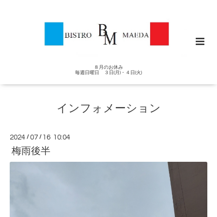
８月のお休み
毎週日曜日 ３日(月)・４日(火)
インフォメーション
2024
/
07
/
16 10:04
梅雨後半